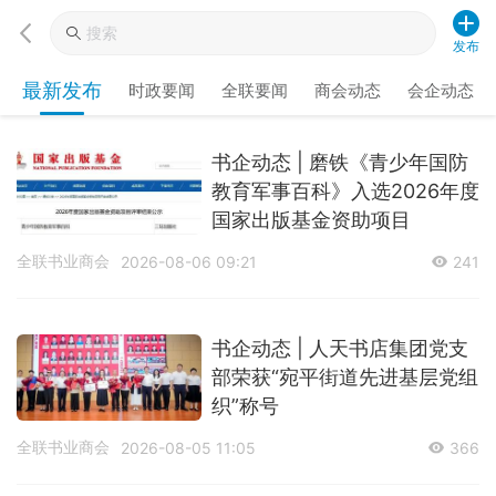
发布
最新发布
时政要闻
全联要闻
商会动态
会企动态
书企动态 | 磨铁《青少年国防
教育军事百科》入选2026年度
国家出版基金资助项目
全联书业商会
2026-08-06 09:21
241
书企动态 | 人天书店集团党支
部荣获“宛平街道先进基层党组
织”称号
全联书业商会
2026-08-05 11:05
366