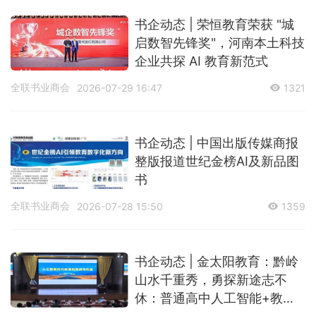
书企动态 | 荣恒教育荣获 "城
启数智先锋奖"，河南本土科技
企业共探 AI 教育新范式
全联书业商会
2026-07-29 16:47
1321
书企动态 | 中国出版传媒商报
整版报道世纪金榜AI及新品图
书
全联书业商会
2026-07-28 15:50
1359
书企动态 | 金太阳教育：黔岭
山水千重秀，勇探新途志不
休：普通高中人工智能+教育