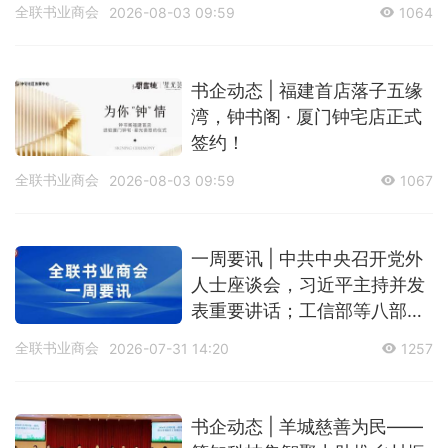
结会议
全联书业商会
2026-08-03 09:59
1064
书企动态 | 福建首店落子五缘
湾，钟书阁 · 厦门钟宅店正式
签约！
全联书业商会
2026-08-03 09:59
1067
一周要讯 | 中共中央召开党外
人士座谈会，习近平主持并发
表重要讲话；工信部等八部门
部署开展科技型企业创新政策
全联书业商会
2026-07-31 14:20
1257
扶持“一件事”专项行动
书企动态 | 羊城慈善为民——