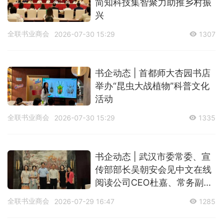
简知科技集智聚力助推乡村振
兴
全联书业商会
2026-07-30 15:29
1307
书企动态 | 首都师大杏园书店
举办“昆虫大战植物”科普文化
活动
全联书业商会
2026-07-30 15:29
1335
书企动态 | 武汉市委常委、宣
传部部长吴朝安会见中文在线
阅读公司CEO杜嘉、常务副总
经理李娜一行
全联书业商会
2026-07-29 16:47
1285