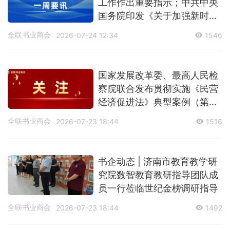
工作作出重要指示；中共中央
国务院印发《关于加强新时代
社会工作的意见》
全联书业商会
2026-07-24 12:34
1546
国家发展改革委、最高人民检
察院联合发布贯彻实施《民营
经济促进法》典型案例（第二
批）
全联书业商会
2026-07-23 18:44
1516
书企动态 | 济南市教育教学研
究院数智教育教研指导团队成
员一行莅临世纪金榜调研指导
全联书业商会
2026-07-23 18:44
1492