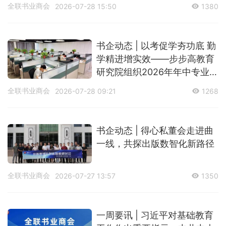
行动论坛顺利开展
全联书业商会
2026-07-28 15:50
1380
书企动态 | 以考促学夯功底 勤
学精进增实效——步步高教育
研究院组织2026年年中专业知
识测评
全联书业商会
2026-07-28 09:21
1268
书企动态 | 得心私董会走进曲
一线，共探出版数智化新路径
全联书业商会
2026-07-27 13:57
1350
一周要讯 | 习近平对基础教育