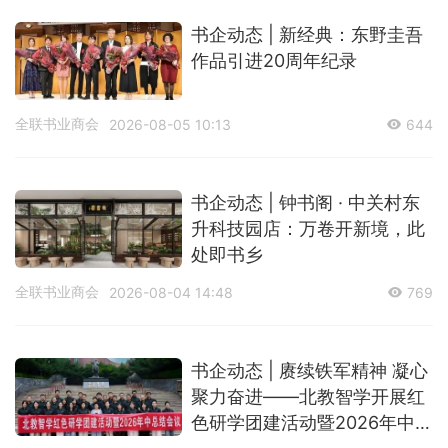
书企动态 | 新经典：东野圭吾
作品引进20周年纪录
全联书业商会
2026-08-05 10:13
644
书企动态 | 钟书阁 · 中关村东
升科技园店：万卷开新境，此
处即书乡
全联书业商会
2026-08-04 14:48
769
书企动态 | 赓续铁军精神 凝心
聚力奋进——北教智学开展红
色研学团建活动暨2026年中总